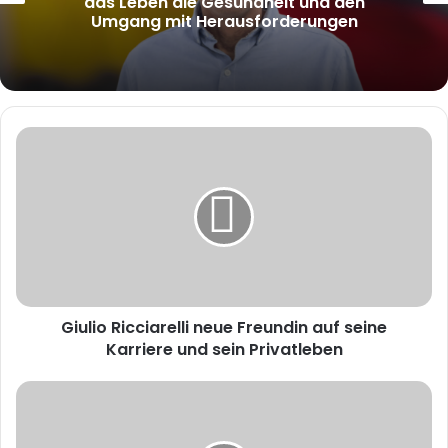
Partner
Giulio
Ricciarelli
neue
Freundin
auf
seine
Karriere
und
sein
Giulio Ricciarelli neue Freundin auf seine
Privatleben
Karriere und sein Privatleben
Ingrid
Kneidinger
Todesursache