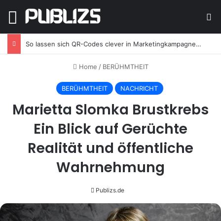
Menu
Se
So lassen sich QR-Codes clever in Marketingkampagnen integrieren
Home
/
BERÜHMTHEIT
BERÜHMTHEIT
NACHRICHT
Marietta Slomka Brustkrebs
Ein Blick auf Gerüchte
Realität und öffentliche
Wahrnehmung
Publizs.de