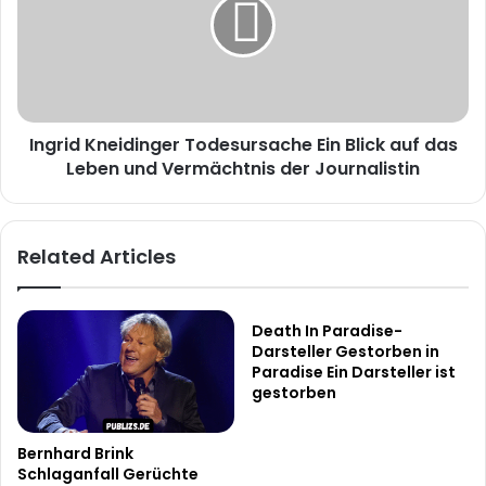
Ein
Blick
auf
das
Leben
und
Ingrid Kneidinger Todesursache Ein Blick auf das
Vermächtnis
der
Leben und Vermächtnis der Journalistin
Journalistin
Related Articles
Death In Paradise-
Darsteller Gestorben in
Paradise Ein Darsteller ist
gestorben
Bernhard Brink
Schlaganfall Gerüchte