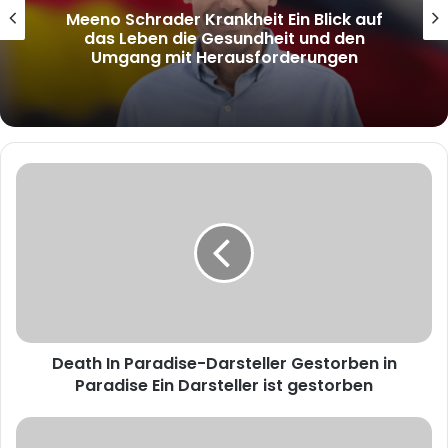
Nico Hofmann Maria Furtwängler Neuer
Partner
Death
In
Paradise-
Darsteller
Gestorben
in
Paradise
Ein
Darsteller
Death In Paradise-Darsteller Gestorben in
ist
gestorben
Paradise Ein Darsteller ist gestorben
Brunetti
Darsteller