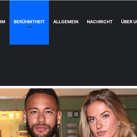
IM
BERÜHMTHEIT
ALLGEMEIN
NACHRICHT
ÜBER U
 in Marketingkampagnen integrieren
Home
/
BERÜHMTHEIT
/
Wer ist Fredi Richter-Mendau?
BERÜHMTHEIT
ist Fredi Richter-Me