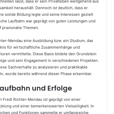
hließen lässt, dass er sein Privatleben weitgehend aus
amkeit heraushält. Dennoch ist deutlich, dass er
ne solide Bildung legte und seine Interessen gezielt
ische Laufbahn war geprägt von guten Leistungen und
uf praxisnahe Themen.
chter-Mendau eine Ausbildung bzw. ein Studium, das
ndnis für wirtschaftliche Zusammenhänge und
kturen vermittelte. Diese Basis bildete den Grundstein
folge und sein Engagement in verschiedenen Projekten.
lexe Sachverhalte zu analysieren und praktikable
n, wurde bereits während dieser Phase erkennbar.
Laufbahn und Erfolge
n Fredi Richter-Mendau ist geprägt von einer
cklung und einer bemerkenswerten Vielseitigkeit. In
anchen und Funktionen sammelte er umfangreiche