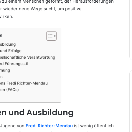
n zu einem Menschen geformt, der Herausforderungen
r wieder neue Wege sucht, um positive
irken.
s
sbildung
und Erfolge
llschaftliche Verantwortung
nd Führungsstil
hmung
en
ns Fredi Richter-Mendau
gen (FAQs)
en und Ausbildung
d Jugend von
Fredi Richter-Mendau
ist wenig öffentlich