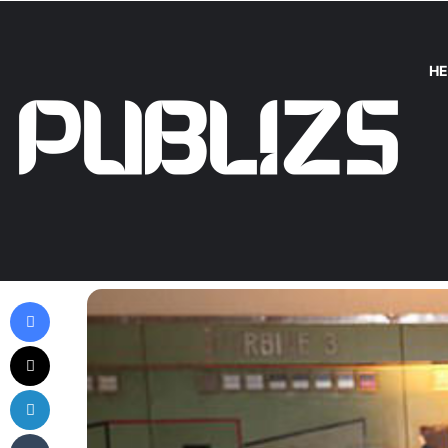
HE
Tuesday, August 4 2026
Trend
So lassen sich QR-Codes clever
Wer 
Facebook
X
LinkedIn
Tumblr