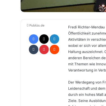
Publizs.de
Fredi Richter-Mendau i
Öffentlichkeit zunehm
Facebook
X
LinkedIn
Aktivitäten in verschi
Tumblr
Pinterest
Reddit
wobei er sich vor all
Haltung auszeichnet. O
anderen Bereichen des
mit Themen wie Innova
Verantwortung in Verb
Der Werdegang von Fre
Leidenschaft und dem 
durch ein hohes Maß a
Ziele. Seine Ausbildun