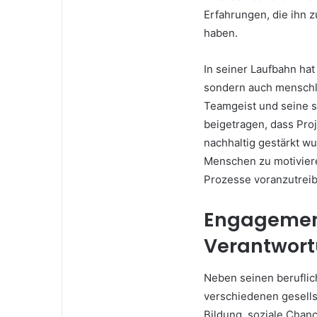
Erfahrungen, die ihn
haben.
In seiner Laufbahn hat
sondern auch menschli
Teamgeist und seine 
beigetragen, dass Pro
nachhaltig gestärkt wu
Menschen zu motiviere
Prozesse voranzutrei
Engagement
Verantwor
Neben seinen beruflic
verschiedenen gesellsc
Bildung, soziale Chanc