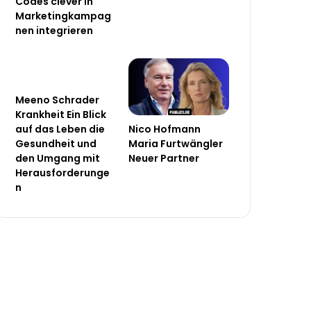
Codes clever in
Marketingkampag
nen integrieren
Meeno Schrader
Krankheit Ein Blick
Nico Hofmann
auf das Leben die
Maria Furtwängler
Gesundheit und
Neuer Partner
den Umgang mit
Herausforderunge
n