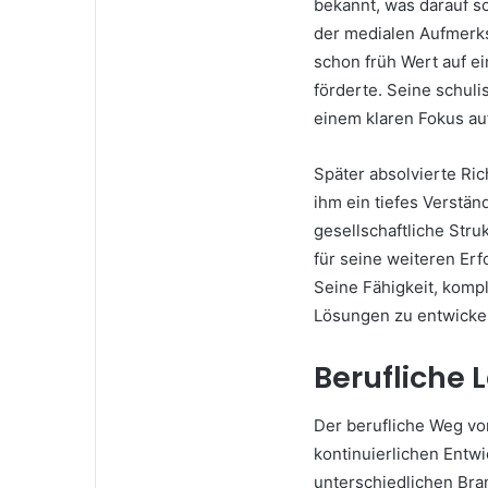
bekannt, was darauf sc
der medialen Aufmerks
schon früh Wert auf ei
förderte. Seine schul
einem klaren Fokus a
Später absolvierte Ri
ihm ein tiefes Verstä
gesellschaftliche Stru
für seine weiteren Er
Seine Fähigkeit, komp
Lösungen zu entwickel
Berufliche 
Der berufliche Weg vo
kontinuierlichen Entwi
unterschiedlichen Br