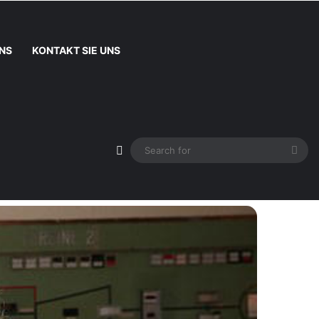
NS
KONTAKT SIE UNS
Sidebar
Sea
ndau?
for