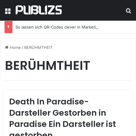
Menu
Se
So lassen sich QR-Codes clever in Marketingkampagnen integrieren
Home
/
BERÜHMTHEIT
BERÜHMTHEIT
Death In Paradise-
Darsteller Gestorben in
Paradise Ein Darsteller ist
gestorben